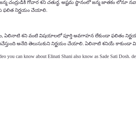
లో జన్మ చంద్రుడికి గోచార శని చతుర్ధ, అష్టమ స్థానంలో జన్మ జాతకం లోనూ 
చేసి ఫలిత నిర్ణయం చేయాలి.
ఏలినాటి శని వంటి విషయాలలో పూర్తి అవగాహన లేకుండా ఫలితం నిర్ణయం చ
నిచేస్తుంది అనేది తెలుసుకుని నిర్ణయం చేయాలి. ఏలినాటి శనియే కాకుండా
deo you can know about Elinati Shani also know as Sade Sati Dosh. det