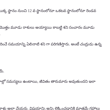
ి యొక్క స్థానం నుంచి 12 వ స్థానంలోనూ ఒకటవ స్థానంలోనూ రెండవ
, 2 మొత్తం మూడు రాశులు అయ్యాయి కాబట్టి శని సంచారం మూడు
.
చే సమయాన్ని ఏలినాటి శని గా పరిగణిస్తారు. అంటే చంద్రుడు ఉన్న
మే.
యోగాల్లో సమస్యలు ఉంటాయి, జీవితం తారుమారు అవుతుందని ఇలా
్లు అలా చేయరు. విషయాన్ని అన్ని లెక్కించడానికి మాత్రమే గ్రహాలు