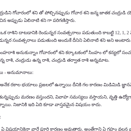
్రుడిని గోచారంలో శని తో పోల్చినప్పుడు గోచార శని జన్మ జాతక చంద్రుడ
ిన అప్పుడు ఏలినాటి శని గా పరిగణిస్తారు.
ఒక రాశిని దాటడానికి రెండున్నర సంవత్సరాలు పడుతుంది కాబట్టి 12, 1
డున్నర సంవత్సరాలు పడుతుంది అందుకే దీనిని ఏలినాటి శని అని అంటారు
హరాశి అనుకున్నాం గోచారంలో శని కర్కాటకంలో సింహం లో కన్యలో సంచరిం
్న రాశి, చంద్రుడు ఉన్న రాశి, చంద్రుడి తర్వాత రాశి అన్నమాట.
లు - అనుమానాలు:
ి అనేక రకాల భయాలు ప్రజలలో ఉన్నాయి దీనికి గల కారణం మిడిమిడి జ్ఞాన
తున్నప్పుడు మరణం వస్తుందని, వివాహ సమస్యలు వస్తాయని, వృత్తి ఉద్
ాయి. నిజానికి ఇది ఏది కూడా వాస్తవమైన విషయం కాదు.
:
 ఏ విషయానికైనా వారే పూర్తి కారణం అవుతారు. అంతేగాని ఏ గ్రహం వలన వాళ