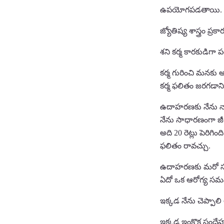
ఉపయోగపడతాయి.
జ్యోతిష్య శాస్త్రం ప
శని కర్మ కారకుడిగా ప
కర్మ గురించి మనకు 
కర్మ ఫలితం జరగడానిక
ఉదాహరణకు నేను నా ఉ
నేను సాధారణంగా జీ
అది 20 రెట్లు పెరిగ
ఫలితం రావచ్చు.
ఉదాహరణకు మరో సందర్
ఏదో ఒక ఆరోగ్య సమస
ఇక్కడ నేను చెప్పాలి
ఇక్కడ ఇంకొక సందేహం 