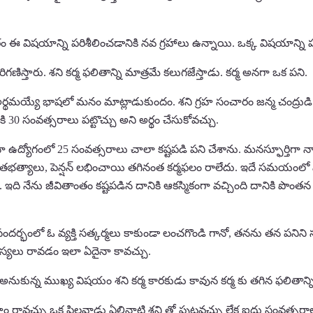
్రకారం ఈ విషయాన్ని పరిశీలించడానికి నవ గ్రహాలు ఉన్నాయి. ఒక్క విషయాన్ని ప
రిగణిస్తారు. శని కర్మ ఫలితాన్ని మాత్రమే కలుగజేస్తాడు. కర్మ అనగా ఒక పని.
అర్థమయ్యే భాషలో మనం మాట్లాడుకుందం. శని గ్రహ సంచారం జన్మ చంద్రుడి 
ి 30 సంవత్సరాలు పట్టొచ్చు అని అర్థం చేసుకోవచ్చు.
ద్యోగంలో 25 సంవత్సరాలు చాలా కష్టపడి పని చేశాను. మనస్ఫూర్తిగా నా
తభత్యాలు, పెన్షన్ లభించాయి తగినంత కర్మఫలం రాలేదు. ఇదే సమయంలో ఏల
ింది. ఇది నేను జీవితాంతం కష్టపడిన దానికి ఆకస్మికంగా వచ్చింది దానికి 
భంలో ఓ వ్యక్తి సత్కర్మలు కాకుండా లంచగొండి గానో, తనను తన పనిని స
్యలు రావడం ఇలా ఏదైనా కావచ్చు.
 అనుకున్న ముఖ్య విషయం శని కర్మ కారకుడు కావున కర్మ కు తగిన ఫలితాన్ని
రావచ్చు ఒక పిల్లవాడు ఏలినాటి శని తో పుట్టవచ్చు లేక ఐదు సంవత్సరాలకి