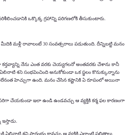
రిశీలించడానికి ఒక్కొక్క గ్రహాన్ని పరిగణలోకి తీసుకుంటారు.
మీదికి మళ్లీ రావాలంటే 30 సంవత్సరాలు పడుతుంది. దీన్నిబట్టి మనం
 కర్తవ్యాన్ని నేను ఎంత వరకు చెయ్యగలనో అంతవరకు చేశాను కానీ
ినాటి శని సంభవించింది అనుకోకుండా ఒక స్థలం కొనుక్కున్నాను
పొంతన లేనంత హెచ్చుగా ఉంది. మనం చేసిన కష్టానికి ఏ రూపంలో అయినా
రిగా చేయకుండా ఇలా ఉండి ఉండవచ్చు ఆ వ్యక్తికి కర్మ ఫల కారణంగా
 ఇస్తాడు.
 ఏలినాటి శని ప్రారంభం కావచ్చు ఆ వ్యక్తికి ఎలాంటి ఫలితాలు