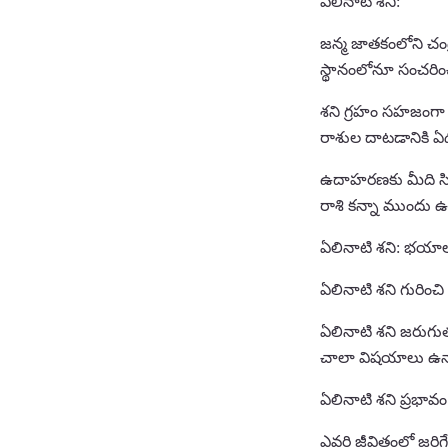
ఏలినాటి శని:
జన్మ జాతకంలోని చంద
స్థానంలోనూ సంచరించ
శని గ్రహం సహజంగా 
రాశుల దాటడానికి ఏ
ఉదాహరణకు మీది సిం
రాశి కన్నా ముందు ఉన
ఏలినాటి శని: భయా
ఏలినాటి శని గురించ
ఏలినాటి శని జరుగు
చాలా విషయాలు ఉన్న
ఏలినాటి శని ప్రభావం
ఎవరి జీవితంలో జరిగే