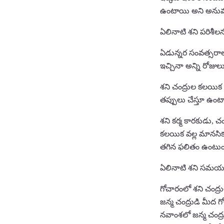
ఉంటాయి అని అనుమానం
ఏలినాటి శని పరిశీల
ఏడున్నర సంవత్సరాల 
ఇచ్చినా అన్ని రోజు
శని చంద్రుల కలయిక క
తప్పులు చేస్తూ ఉంటా
శని కర్మ కారకుడు, 
కలయిక వల్ల మానసికం
తగిన ఫలితం ఉంటుం
ఏలినాటి శని సమయ
గోచారంలో శని చంద్ర
జన్మ చంద్రుడి మీద 
నవాంశలో జన్మ చంద్