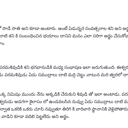
ో సాడే సాతి అని కూడా అంటారు. అంటే ఏడున్నర సంవత్సరాల శని అని అర్థం
లినాటి శని కి సంబంధించిన భయాలు దానిని మనం ఎలా సరిగా అర్థం చేసుకోవా
ాం.
పరమశివుడికి శని భగవానుడికి మధ్య సంభాషణ ఇలా జరుగుతుంది. ఈశ్వర నే
డు పరమశివుడు ఏడు సముద్రాలు దాటి మర్రి చెట్టు చాటున మరి త్వరలో
క్క నిమిషం ముందు నేను అక్కడికి చేరుకుని శివుడి తో ఇలా అంటాడు. పరమే
వరుడు అడగగా కైలాసం లో ఉండవలసిన నువ్వు ఏడు సముద్రాలు దాటి మర్రిచ
ాత ఒకరికి ఒకరు చూసి నవ్వుతూ తిరిగి కి వారివారి స్థానానికి వెళ్లిపోతా
ాడిని కూడా వదిలి పెట్టలేదు అని అర్థం.