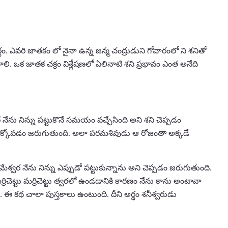
. ఎవరి జాతకం లో నైనా ఉన్న జన్మ చంద్రుడుని గోచారంలో ని శనితో
లి. ఒక జాతక చక్రం విశ్లేషణలో ఏలినాటి శని ప్రభావం ఎంత అనేది
ను నిన్ను పట్టుకొనే సమయం వచ్చేసింది అని శని చెప్పడం
 దాక్కోవడం జరుగుతుంది. అలా పరమశివుడు ఆ రోజంతా అక్కడే
శ్వర నేను నిన్ను ఎప్పుడో పట్టుకున్నాను అని చెప్పడం జరుగుతుంది.
ెట్టు మర్రిచెట్టు త్వరలో ఉండడానికి కారణం నేను కాను అంటావా
రు. ఈ కథ చాలా పుస్తకాలు ఉంటుంది. దీని అర్థం శనీశ్వరుడు