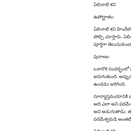
ఏలినాటి శని
ఉపోద్ఘాతం:
ఏలినాటి శని హిందీల
పోల్చి చూస్తారు. ఏ
పూర్తిగా తెలుసుకుంద
పురాణం:
ఒకానొక సందర్భంలో 
జరుగుతుంది. అప్పు
ఉండడం జరిగింది.
సూర్యాస్తమయానికి ఒ
అది ఎలా అని పరమేశ్
అని అడుగుతాడు. తర్వ
పరమేశ్వరుడి అంతటి వ