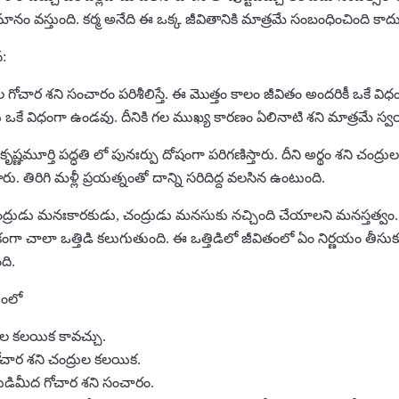
 వస్తుంది. కర్మ అనేది ఈ ఒక్క జీవితానికి మాత్రమే సంబంధించింది కాద
న:
గోచార శని సంచారం పరిశీలిస్తే. ఈ మొత్తం కాలం జీవితం అందరికీ ఒకే విధ
లు ఒకే విధంగా ఉండవు. దీనికి గల ముఖ్య కారణం ఏలినాటి శని మాత్రమే స్వ
ృష్ణమూర్తి పద్ధతి లో పునఃర్పు దోషంగా పరిగణిస్తారు. దీని అర్థం శని చ
రు. తిరిగి మళ్లీ ప్రయత్నంతో దాన్ని సరిదిద్ద వలసిన ఉంటుంది.
చంద్రుడు మనఃకారకుడు, చంద్రుడు మనసుకు నచ్చింది చేయాలని మనస్తత్వం. 
గా చాలా ఒత్తిడి కలుగుతుంది. ఈ ఒత్తిడిలో జీవితంలో ఏం నిర్ణయం తీసుకు
ది.
ంలో
ుల కలయిక కావచ్చు.
గోచార శని చంద్రుల కలయిక.
రుడిమీద గోచార శని సంచారం.