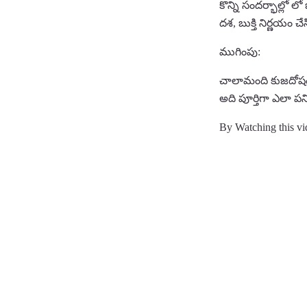
కొన్ని సందర్భాల్లో 
దశ, బుక్తి నిర్ణయం 
ముగింపు:
చాలామంది కుజదోషం, 
అది పూర్తిగా ఎలా ప
By Watching this vi