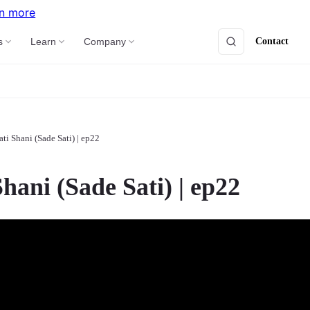
n more
Contact
s
Learn
Company
ati Shani (Sade Sati) | ep22
Shani (Sade Sati) | ep22