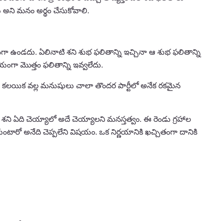
ు అని మనం అర్థం చేసుకోవాలి.
ంగా ఉండదు. ఏలినాటి శని శుభ ఫలితాన్ని ఇచ్చినా ఆ శుభ ఫలితాన్ని
యంగా మొత్తం ఫలితాన్ని ఇవ్వలేదు.
ంద్రుల కలయిక వల్ల మనుషులు చాలా తొందర పార్టీలో అనేక రకమైన
శని ఏది చెయ్యాలో అదే చెయ్యాలని మనస్తత్వం. ఈ రెండు గ్రహాల
ంటారో అనేది చెప్పలేని విషయం. ఒక నిర్ణయానికి ఖచ్చితంగా దానికి